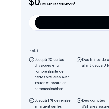
$0
1
CAD/utilisateur/mois
Inclut:
Jusqu’à 20 cartes
Des limites de c
physiques et un
allant jusqu’à 3
nombre illimité de
cartes virtuelles avec
limites et contrôles
personnalisables³
Jusqu’à 1 % de remise
Des comptes
en argent sur les
d’affaires assur