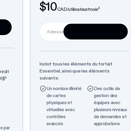
$10
2
CAD/utilisateur/mois
Inclut tous les éléments du forfait
Essentiel, ainsi que les éléments
rédit
suivants:
 M$⁵
Un nombre illimité
Des outils de
de cartes
gestion des
physiques et
équipes avec
virtuelles avec
plusieurs niveaux
contrôles
de demandes et
avancés
approbations
és par