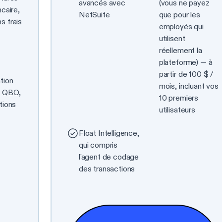
avancés avec
(vous ne payez
caire,
NetSuite
que pour les
 frais
employés qui
utilisent
réellement la
plateforme) — à
partir de 100 $ /
tion
mois, incluant vos
c QBO,
10 premiers
tions
utilisateurs
Float Intelligence,
qui compris
l'agent de codage
des transactions
Comparer toutes les fonctionnalités