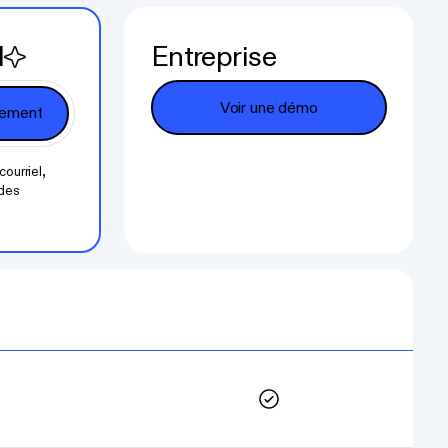
l
Entreprise
Voir une démo
Voir une démo
courriel,
 des