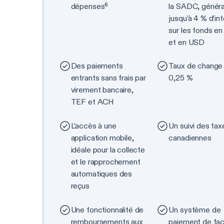
dépenses⁶
la SADC, génér
jusqu’à 4 % d’in
sur les fonds e
et en USD
Des paiements
Taux de change
entrants sans frais par
0,25 %
virement bancaire,
TEF et ACH
L’accès à une
Un suivi des tax
application mobile,
canadiennes
idéale pour la collecte
et le rapprochement
automatiques des
reçus
Une fonctionnalité de
Un système de
remboursements aux
paiement de fac