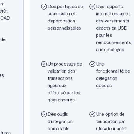
ant
Des politiques de
Des rapports
térêt
soumission et
internationaux et
n CAD
d’approbation
des versements
personnalisables
directs en USD
pour les
 de
remboursements
aux employés
Un processus de
Une
validation des
fonctionnalité de
es
transactions
délégation
rigoureux
d’accès
effectué par les
gestionnaires
Des outils
Une option de
d’intégration
tarification par
comptable
utilisateur actif
tures