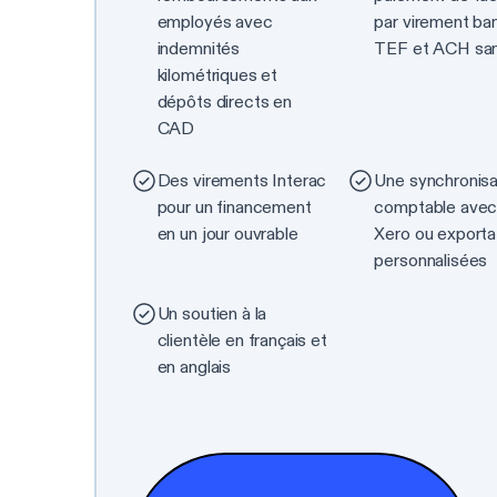
employés avec
par virement ban
indemnités
TEF et ACH sans
kilométriques et
dépôts directs en
CAD
Des virements Interac
Une synchronisa
pour un financement
comptable ave
en un jour ouvrable
Xero ou exporta
personnalisées
Un soutien à la
clientèle en français et
en anglais
Comparer toutes les fonctionnalités