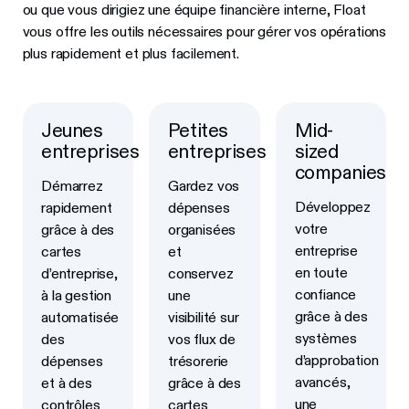
ou que vous dirigiez une équipe financière interne, Float
vous offre les outils nécessaires pour gérer vos opérations
plus rapidement et plus facilement.
Jeunes
Petites
Mid-
En savoir plus
En savoir plus
En savoir plus
entreprises
entreprises
sized
companies
Démarrez
Gardez vos
Développez
rapidement
dépenses
votre
grâce à des
organisées
entreprise
cartes
et
en toute
d’entreprise,
conservez
confiance
à la gestion
une
grâce à des
automatisée
visibilité sur
systèmes
des
vos flux de
d’approbation
dépenses
trésorerie
avancés,
et à des
grâce à des
une
contrôles
cartes