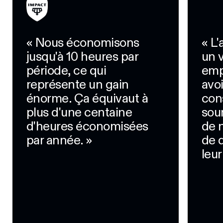
« Nous économisons
« L'
jusqu'à 10 heures par
un v
période, ce qui
emp
représente un gain
avoi
énorme. Ça équivaut à
cons
plus d'une centaine
sou
d'heures économisées
de 
par année. »
de 
leur