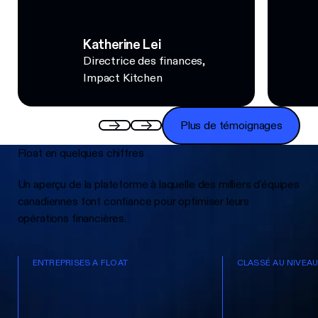
Katherine Lei
Directrice des finances,
Impact Kitchen
Plus de témoignages
Plus de témoignages
Float en quelques chiffres
Un aperçu de la plateforme à laquelle des milliers d'équipes
canadiennes font confiance pour optimiser leurs
opérations financières.
ENTREPRISES A FLOAT
CLASSÉ AU NIVEA