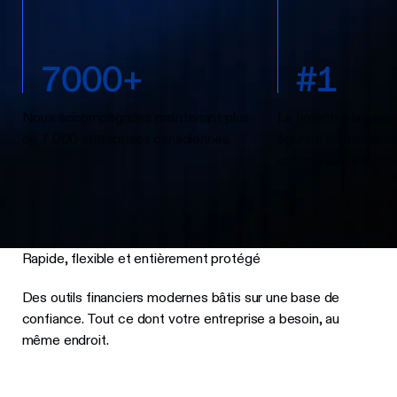
7
0
0
0
+
#
1
Nous accompagnons maintenant plus
La fintech à la croi
de 7 000 entreprises canadiennes.
figurant au palmarè
croissance du Glob
Rapide, flexible et entièrement protégé
Des outils financiers modernes bâtis sur une base de
confiance. Tout ce dont votre entreprise a besoin, au
même endroit.