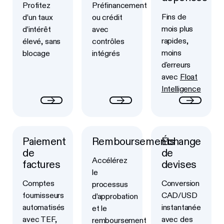
Profitez
Préfinancement
Fins de
d’un taux
ou crédit
mois plus
d’intérêt
avec
rapides,
élevé, sans
contrôles
moins
blocage
intégrés
d'erreurs
avec
Float
Intelligence
Paiement
Remboursements
Échange
Button Text
Button Text
Button Text
de
de
Accélérez
factures
devises
le
Comptes
Conversion
processus
fournisseurs
CAD/USD
d’approbation
automatisés
instantanée
et le
avec TEF,
avec des
remboursement