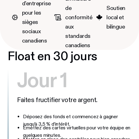
d'entreprise
de
Soutien
pour les
conformité
local et
sièges
aux
bilingue
sociaux
standards
canadiens
canadiens
Float en 30 jours
Jour 1
Faites fructifier votre argent.
Déposez des fonds et commencez à gagner
jusqu’à 3,5 % d’intérêt.
Émettez des cartes virtuelles pour votre équipe en
quelques minutes.