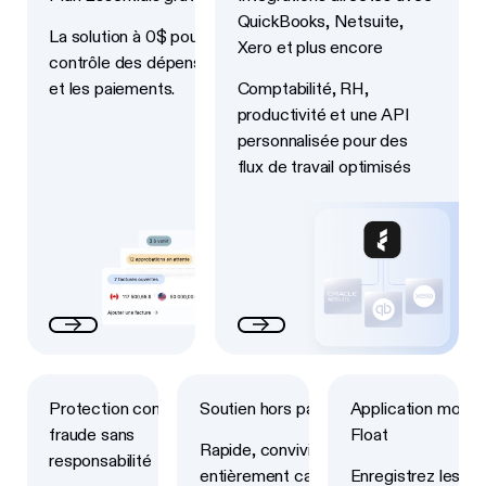
QuickBooks, Netsuite,
La solution à 0$ pour le
Xero et plus encore
contrôle des dépenses
et les paiements.
Comptabilité, RH,
productivité et une API
personnalisée pour des
flux de travail optimisés
Next
Next
Next
Protection contre la
Soutien hors pair
Application mobile
fraude sans
Float
Rapide, convivial et
responsabilité
entièrement canadien
Enregistrez les re