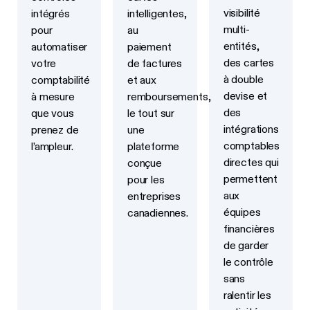
visibilité
intégrés
intelligentes,
multi-
pour
au
entités,
automatiser
paiement
des cartes
votre
de factures
à double
comptabilité
et aux
devise et
à mesure
remboursements,
des
que vous
le tout sur
intégrations
prenez de
une
comptables
l’ampleur.
plateforme
directes qui
conçue
permettent
pour les
aux
entreprises
équipes
canadiennes.
financières
de garder
le contrôle
sans
ralentir les