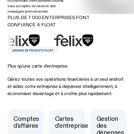
En inscrivant votre adresse courriel,
vous acceptez de recevoir des
messages promotionnels.
PLUS DE 7 000 ENTERPRISES FONT
CONFIANCE À FLOAT
GAMME DE PRODUITS FLOAT
Plus qu'une carte d'entreprise
Gérez toutes vos opérations financières à un seul endroit
et aidez votre entreprise à dépenser intelligemment, à
économiser davantage et à croître plus rapidement.
Comptes
Cartes
Gestion
Button Text
Button Text
Button Text
d'affaires
d'entreprise
des
dépenses