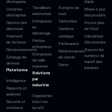
d’entreprise
d’aide
Travailleurs
À propos de
Comptes
Mises à jour
autonomes
nous
d’entreprise
des produits
Entreprises
Tarification
Gestion des
Encore plus
en
dépenses
Carrières
de Float
démarrage
Paiement
Juridique
Calculateur
Petites
de factures
d'économies
Partenariats
entreprises
Remboursements
Trouvez les
Référencement
Entreprises
numéros de
Échange de
de clients
de taille
transit des
devises
Démo
moyenne
banques
Plateforme
Solutions
par
Intelligence
industrie
Rapports et
analyses
Organismes
à but non
Sécurité et
lucratif
confiance